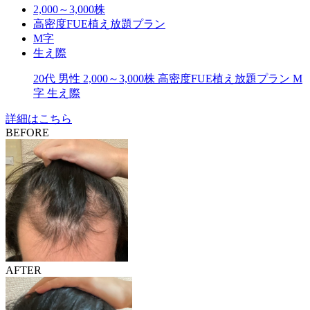
2,000～3,000株
高密度FUE植え放題プラン
M字
生え際
20代
男性
2,000～3,000株
高密度FUE植え放題プラン
M
字
生え際
詳細はこちら
BEFORE
AFTER