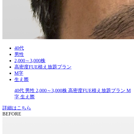
40代
男性
2,000～3,000株
高密度FUE植え放題プラン
M字
生え際
40代
男性
2,000～3,000株
高密度FUE植え放題プラン
M
字
生え際
詳細はこちら
BEFORE