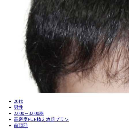
20代
男性
2,000～3,000株
高密度FUE植え放題プラン
前頭部