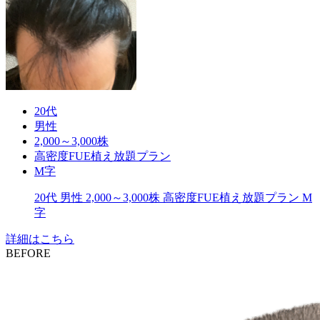
20代
男性
2,000～3,000株
高密度FUE植え放題プラン
M字
20代
男性
2,000～3,000株
高密度FUE植え放題プラン
M
字
詳細はこちら
BEFORE