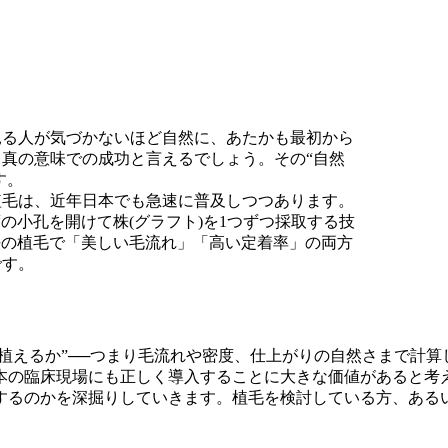
？
見る人が気づかないほど自然に、あたかも最初から
真の意味での成功と言えるでしょう。その“自然
す。
on）による自毛植毛は、近年日本でも急速に普及しつつあります。
度の小孔を開けて株(グラフト)を1つずつ採取する技
法の植毛で「美しい毛流れ」「高い定着率」の両方
です。
う植えるか”──つまり毛流れや密度、仕上がりの自然さまで計
本の臨床現場にも正しく導入することに大きな価値があると考
するのかを深掘りしていきます。植毛を検討している方、ある