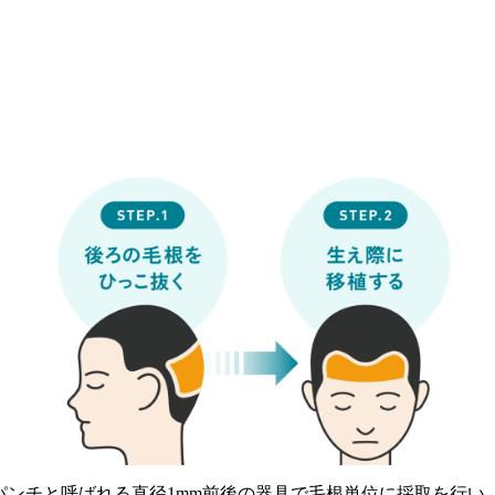
、マイクロパンチと呼ばれる直径1mm前後の器具で毛根単位に採取を行い