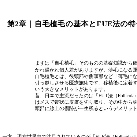
第2章｜自毛植毛の基本とFUE法の特
まずは「自毛植毛」そのものの基礎知識から
かれ遅かれ個人差がありますが、薄毛になる
自毛植毛とは、後頭部や側頭部など「薄毛に
引っ越しさせる医療施術です。移植後に定着
いう大きなメリットがあります。
昔、日本で主流だったのは「FUT法（Follicular U
はメスで帯状に皮膚を切り取り、その中から
頭部に線上の傷跡が一生残るというデメリッ
一方、現在世界中で注目されているのが「FUE法（Follicula