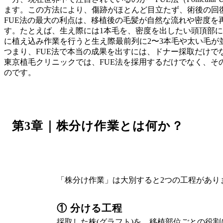
ます。この方法により、傷跡がほとんど目立たず、術後の回
FUE法の最大の利点は、移植後の毛髪が自然な流れや密度を
す。たとえば、生え際には1本毛を、密度を出したい頭頂部に
に植え込み作業を行うと生え際最前列に2〜3本毛や太い毛が
つまり、FUE法で本当の成果を出すには、ドナー採取だけで
東京植毛クリニックでは、FUE法を採用するだけでなく、そ
のです。
第3章｜株分け作業とは何か？
「株分け作業」は大別すると2つの工程があり
① 分ける工程
採取した株(グラフト)を、移植部位ごとの役