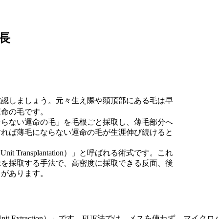
長
確認しましょう。元々生え際や頭頂部にある毛は早
運命の毛です。
ならない運命の毛」を毛根ごと採取し、薄毛部分へ
すれば薄毛にならない運命の毛が生涯伸び続けると
nit Transplantation）」と呼ばれる術式です。これ
株を採取する手法で、高密度に採取できる反面、後
トがあります。
r Unit Extraction）」です。FUE法では、メスを使わず